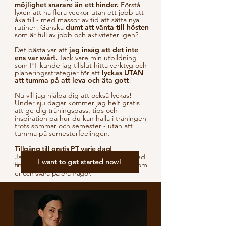
möjlighet snarare än ett hinder.
Förstå
lyxen att ha flera veckor utan ett jobb att
åka till - med massor av tid att sätta nya
rutiner! Ganska
dumt att vänta till hösten
som är full av jobb och aktiviteter igen?
Det bästa var att
jag insåg att det inte
ens var svårt.
Tack vare min utbildning
som PT kunde jag tillslut hitta verktyg och
planeringsstrategier för att
lyckas UTAN
att tumma på att leva och äta gott
!
Nu vill jag hjälpa dig att också lyckas!
Under sju dagar kommer jag helt gratis
att ge dig träningspass, tips och
inspiration på hur du kan hålla i träningen
trots sommar och semester - utan att
tumma på semesterfeelingen.
Tillgång till gratis PT varje dag!
Jag kommer att driva gruppen och därmed
I want to get started now!
finnas tillgänglig varje dag för att ta hand om
er och svara på era frågor.