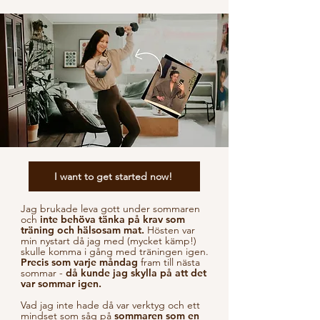
I want to get started now!
Jag brukade leva gott under sommaren
och
inte behöva tänka på krav som
träning och hälsosam mat.
Hösten var
min nystart då jag med (mycket kämp!)
skulle komma i gång med träningen igen.
Precis som varje måndag
fram till nästa
sommar -
då kunde jag skylla på att det
var sommar igen.
Vad jag inte hade då var verktyg och ett
mindset som såg på
sommaren som en