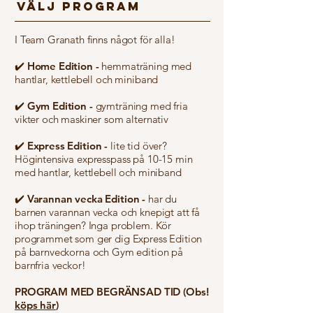
VÄLJ PROGRAM
I Team Granath finns något för alla!
✔️ Home Edition -
hemmaträning med
hantlar, kettlebell och miniband
✔️ Gym Edition -
gymträning med fria
vikter och maskiner som alternativ
✔️ Express Edition -
lite tid över?
Högintensiva expresspass på 10-15 min
med hantlar, kettlebell och miniband
✔️ Varannan vecka Edition -
har du
barnen varannan vecka och knepigt att få
ihop träningen? Inga problem. Kör
programmet som ger dig Express Edition
på barnveckorna och Gym edition på
barnfria veckor!
PROGRAM MED BEGRÄNSAD TID (Obs!
köps här
)