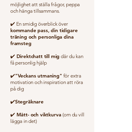
möjlighet att ställa frågor, peppa
och hänga tillsammans.
✔️ En
smidig överblick över
kommande pass, din tidigare
träning och personliga dina
framsteg
✔️ Direktchatt till mig
där du kan
få personlig hjälp
✔️"Veckans utmaning"
för extra
motivation och inspiration att röra
på dig
✔️Stegräknare
✔️ Mått- och viktkurva
(om du vill
lägga in det)