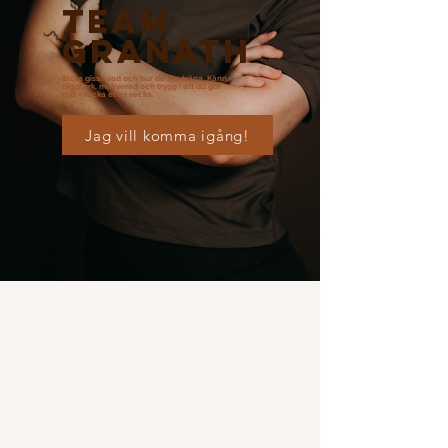
TEAM
GRANATH
Sluta gissa vad och hur du ska träna. Känn
dig stark, motiverad och trygg i att du gör
rätt - vecka efter vecka.
Jag vill komma igång!