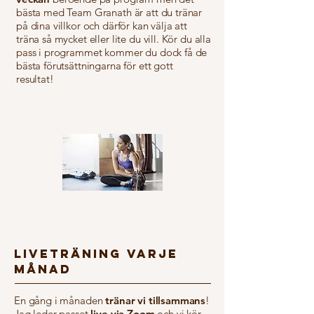
bästa med Team Granath är att du tränar
på dina villkor och därför kan välja att
träna så mycket eller lite du vill. Kör du alla
pass i programmet kommer du dock få de
bästa förutsättningarna för ett gott
resultat!
LIVETRÄNING VARJE
MÅNAD
En gång i månaden
tränar vi tillsammans
!
Jag leder passet
live via Zoom
och vi kör