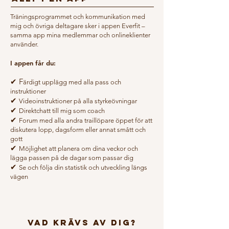
Träningsprogrammet och kommunikation med
mig och övriga deltagare sker i appen Everfit –
samma app mina medlemmar och onlineklienter
använder.
I appen får du:
✔ F
ärdigt upplägg med alla pass och
instruktioner
✔
Videoinstruktioner på alla styrkeövningar
✔
Direktchatt till mig som coach
✔
Forum med alla andra traillöpare öppet för att
diskutera lopp, dagsform eller annat smått och
gott
✔
Möjlighet att planera om dina veckor och
lägga passen på de dagar som passar dig
✔
Se och följa din statistik och utveckling längs
vägen
VAD KRÄVS AV DIG?