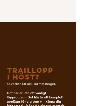
TRAILLOPP
I HÖST?
12 veckor. Ett mål. Du mot berget.
Det här är inte ett vanligt
löpprogram. Det här är ett komplett
upplägg för dig som vill känna dig
förberedd – både fysiskt och mentalt