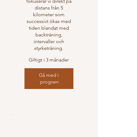
fokuserar vi direkt på
distans från 5
kilometer som
successivt ökas med
tiden blandat med
backträning,
intervaller och
styrketräning.
Giltigt i 3 månader
Gå med i 
program