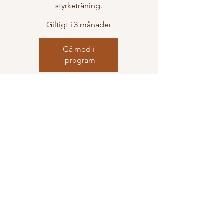
styrketräning.
Giltigt i 3 månader
Gå med i 
program
Svårt att välja
program?
Hör av dig så hjälper jag dig att bolla!
Förnamn
*
Efternamn