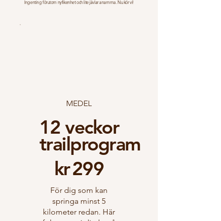
Ingenting förutom nyfikenhet och lite jävlar anamma. Nu kör vi!
MEDEL
12 veckor
trailprogram
299 kr
kr
299
För dig som kan
springa minst 5
kilometer redan. Här