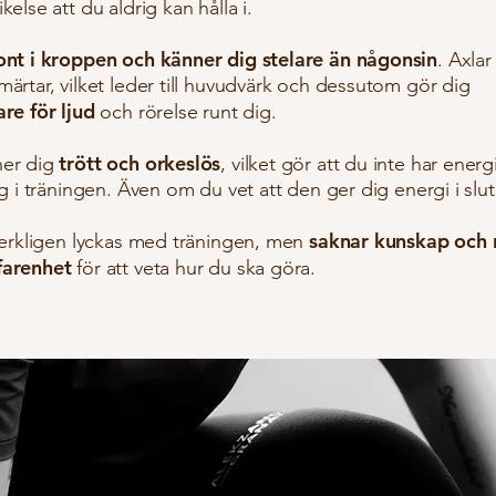
kelse att du aldrig kan hålla i.
ont i kroppen och känner dig stelare än någonsin
. Axlar
ärtar, vilket leder till huvudvärk och dessutom gör dig
are för ljud
och rörelse runt dig.
trött och orkeslös
ner dig
, vilket gör att du inte har ener
ag i träningen. Även om du vet att den ger dig energi i slu
saknar kunskap och
 verkligen lyckas med träningen, men
farenhet
för att veta hur du ska göra.