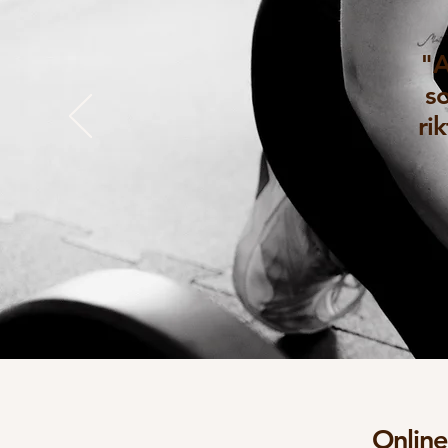
"A
so
ri
Onlin