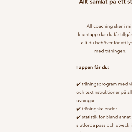
Allt samlat på ett st
All coaching sker i mi
klientapp där du får tillgån
allt du behöver för att ly
med träningen.
I appen får du:
✔️ träningsprogram med v
och textinstruktioner på al
övningar
✔️ träningskalender
✔️ statistik för bland annat
slutförda pass och utveckl