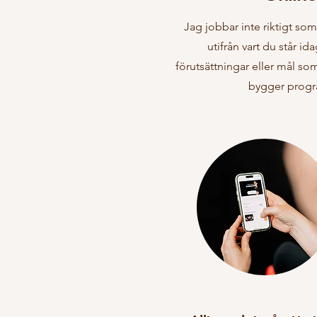
Jag jobbar inte riktigt so
utifrån vart du står i
förutsättningar eller mål s
bygger progra