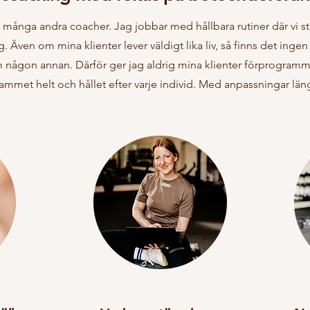
m många andra coacher. Jag jobbar med hållbara rutiner där vi ste
dag. Även om mina klienter lever väldigt lika liv, så finns det in
om någon annan. Därför ger jag aldrig mina klienter förprogramm
mmet helt och hållet efter varje individ. Med anpassningar län