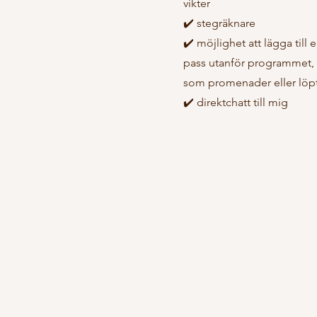
vikter
✔️ stegräknare
✔️ möjlighet att lägga till 
pass utanför programmet, 
som promenader eller löp
✔️ direktchatt till mig