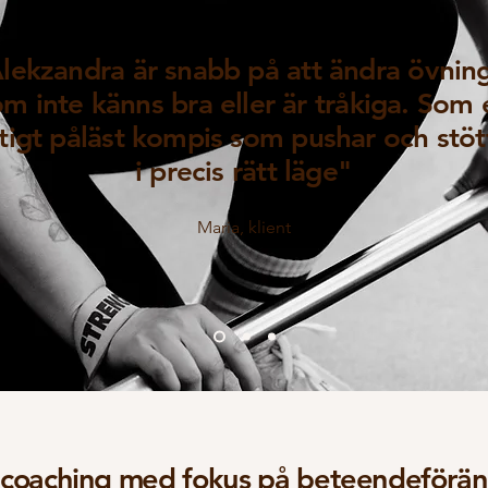
lekzandra är snabb på att ändra övnin
m inte känns bra eller är tråkiga. Som 
ktigt påläst kompis som pushar och stöt
i precis rätt läge"
Maria, klient
ecoaching med fokus på beteendeförän