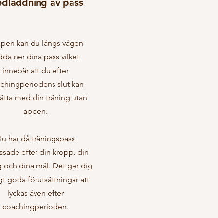
dladdning av pass
ppen kan du längs vägen
dda ner dina pass vilket
innebär att du efter
chingperiodens slut kan
sätta med din träning utan
appen.
u har då träningspass
ssade efter din kropp, din
 och dina mål. Det ger dig
gt goda förutsättningar att
lyckas även efter
coachingperioden.