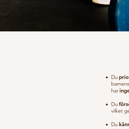
prio
Du
barnens 
ing
har
för
Du
vilket g
känn
Du