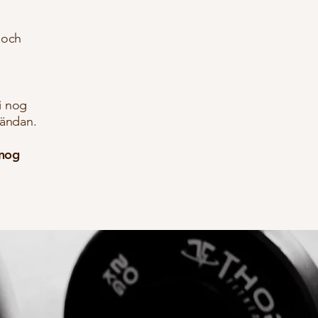
 och
gi nog
tändan.
 nog