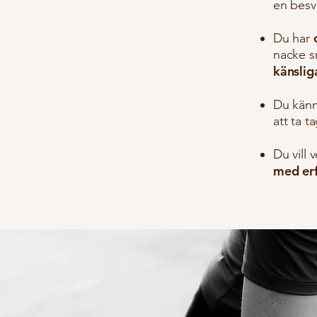
en besvi
Du har
nacke sm
känslig
Du kän
att ta t
Du vill
med er