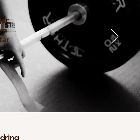
gar
en
tar
dring