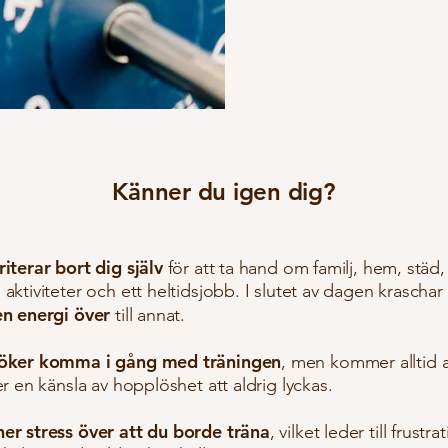
Känner du igen dig?
riterar bort dig själv
för att ta hand om familj, hem, städ, 
aktiviteter och ett heltidsjobb. I slutet av dagen krascha
en energi över
till annat.
söker komma i gång med träningen
, men kommer alltid a
er en känsla av hopplöshet att aldrig lyckas.
er stress över att du borde träna
, vilket leder till frustr