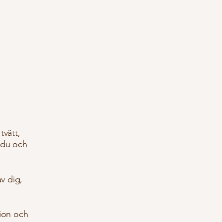
tvätt,
r du och
v dig,
ation och