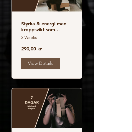
Styrka & energi med
kroppsvikt som
redskap
2 Weeks
290,00 kr
View Details