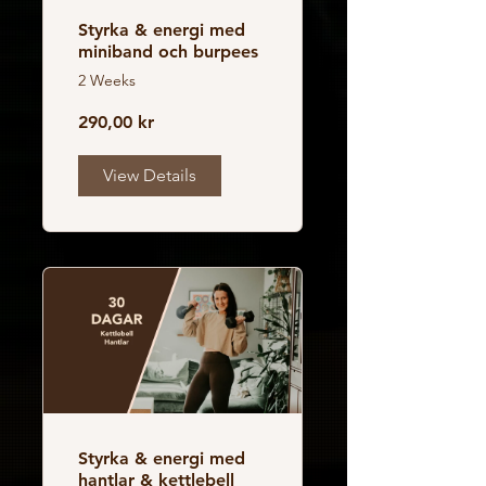
Styrka & energi med
miniband och burpees
2 Weeks
290,00 kr
View Details
Styrka & energi med
hantlar & kettlebell