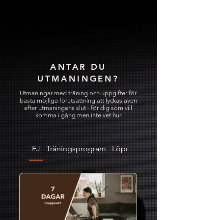
ANTAR DU
UTMANINGEN?
Utmaningar med träning och uppgifter för
bästa möjliga förutsättning att lyckas även
efter utmaningens slut - för dig som vill
komma i gång men inte vet hur
EJ
Träningsprogram
Löpning
Nivå 3