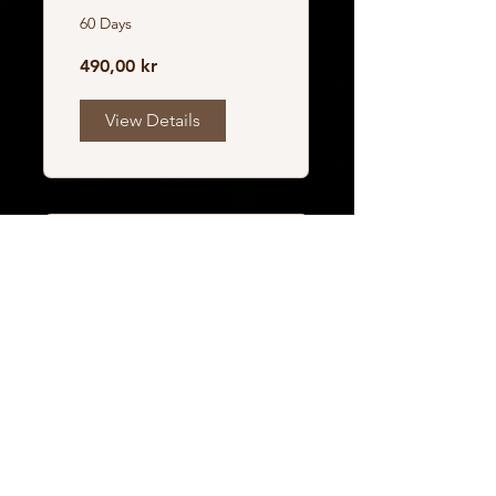
60 Days
490,00 kr
View Details
Styrka & energi med
hantlar & kettlebell
4 Weeks