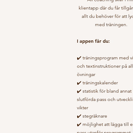
klientapp där du får tillgån
allt du behöver för att ly
med träningen.
I appen får du:
✔️ träningsprogram med v
och textinstruktioner på al
övningar
✔️ träningskalender
✔️ statistik för bland annat
slutförda pass och utveckl
vikter
✔️ stegräknare
✔️ möjlighet att lägga till 
pass utanför programmet, 