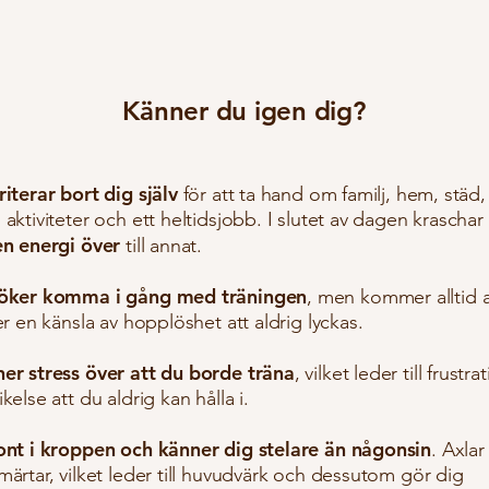
Känner du igen dig?
riterar bort dig själv
för att ta hand om familj, hem, städ, 
aktiviteter och ett heltidsjobb. I slutet av dagen krascha
en energi över
till annat.
söker komma i gång med träningen
, men kommer alltid a
er en känsla av hopplöshet att aldrig lyckas.
er stress över att du borde träna
, vilket leder till frustr
kelse att du aldrig kan hålla i.
ont i kroppen och känner dig stelare än någonsin
. Axlar
ärtar, vilket leder till huvudvärk och dessutom gör dig