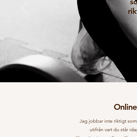
so
ri
Onlin
Jag jobbar inte riktigt so
utifrån vart du står i