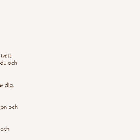
tvätt,
r du och
v dig,
ation och
 och