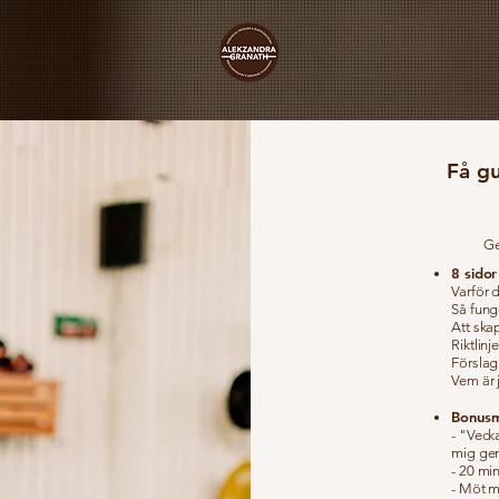
Få g
Ge
8 sidor
Varför 
Så funge
Att ska
Riktlinje
Förslag
Vem är 
Bonusm
- "Veck
mig gen
- 20 mi
- Möt m