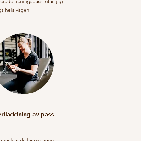
erade träningspass, utan jag
gs hela vägen.
dladdning av pass
ppen kan du längs vägen