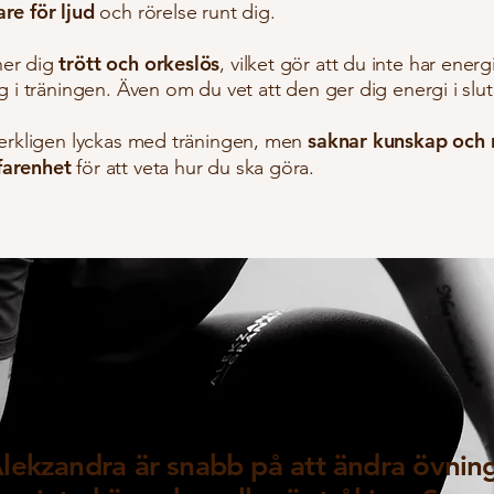
are för ljud
och rörelse runt dig.
trött och orkeslös
ner dig
, vilket gör att du inte har ener
ag i träningen. Även om du vet att den ger dig energi i slu
saknar kunskap och
 verkligen lyckas med träningen, men
farenhet
för att veta hur du ska göra.
lekzandra är snabb på att ändra övnin