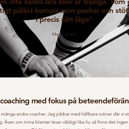
m inte känns bra eller är tråkiga. Som 
ktigt påläst kompis som pushar och stöt
i precis rätt läge"
Maria, klient
ecoaching med fokus på beteendeförän
m många andra coacher. Jag jobbar med hållbara rutiner där vi ste
dag. Även om mina klienter lever väldigt lika liv, så finns det in