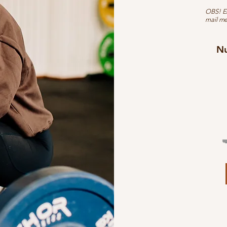
OBS! En
mail me
Nu