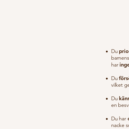
prio
Du
barnens 
ing
har
för
Du
vilket g
känn
Du
en besvi
Du har
nacke sm