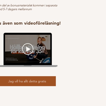
 del av bonusmaterialet kommer i separata
d 5-7 dagars mellanrum
 även som videoföreläsning!
Jag vill ha allt detta gratis