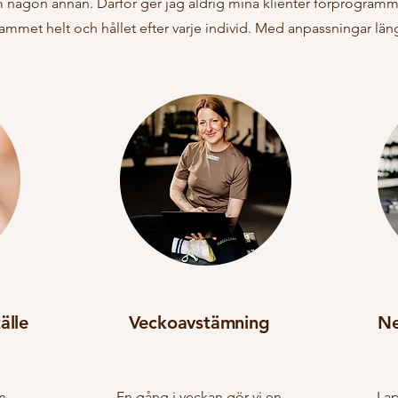
om någon annan. Därför ger jag aldrig mina klienter förprogramm
mmet helt och hållet efter varje individ. Med anpassningar län
älle
Veckoavstämning
Ne
n
En gång i veckan gör vi en
I a