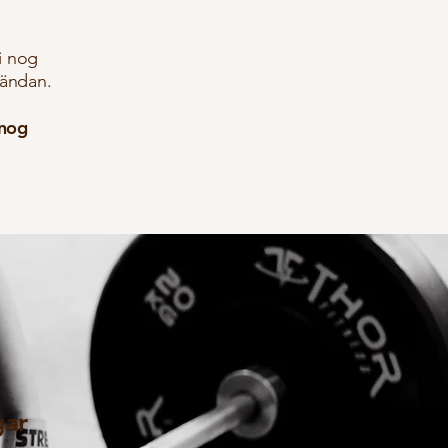
gi nog
tändan.
 nog
gar