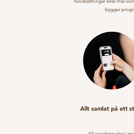
förutsättningar eller mål s
bygger progra
Allt samlat på ett st
All coaching sker i mi