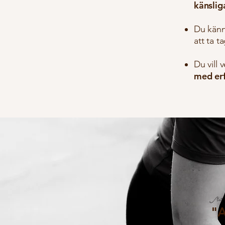
känslig
Du kän
att ta t
Du vill
med er
"A