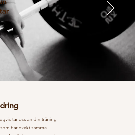
en
tar
dring
gvis tar oss an din träning
gen som har exakt samma