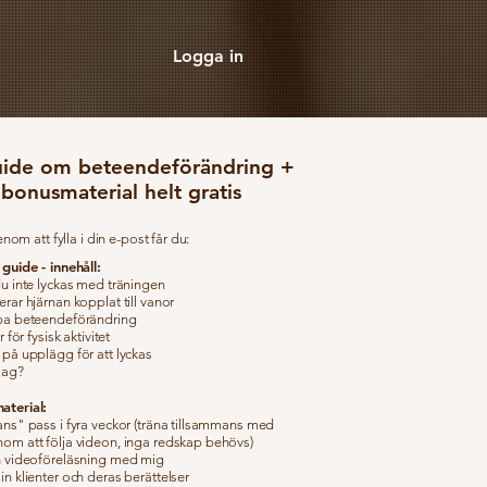
Logga in
uide om beteendeförändring +
bonusmaterial helt gratis
nom att fylla i din e-post får du:
 guide - innehåll:
du inte lyckas med träningen
rar hjärnan kopplat till vanor
pa beteendeförändring
r för fysisk aktivitet
 på upplägg för att lyckas
jag?
aterial:
ans" pass i fyra veckor (träna tillsammans med
om att följa videon, inga redskap behövs)
n videoföreläsning med mig
in klienter och deras berättelser