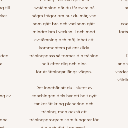
g till
avstämning där du får svara på
la
ckas
några frågor om hur du mår, vad
som gått bra och vad som gått
coa
mindre bra i veckan. I och med
fort
avstämning och möjlighet att
kommentera på enskilda
ideo-
träningspass så formas din träning
D
la
helt efter dig och dina
anpa
förutsättningar längs vägen.
vardag
väldi
Det innebär att du i slutet av
ing av
coachingen dels har ett helt nytt
tankesätt kring planering och
träning, men också ett
egna
träningsprogram som fungerar för
så
dig och ditt livspussel.