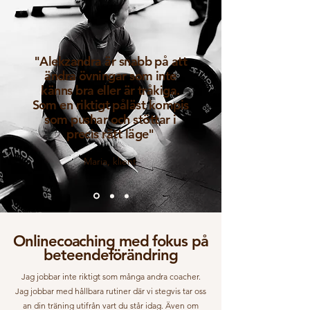
"Alekzandra är snabb på att
ändra övningar som inte
känns bra eller är tråkiga.
Som en riktigt påläst kompis
som pushar och stöttar i
precis rätt läge"
Maria, klient
Onlinecoaching med fokus på
beteendeförändring
Jag jobbar inte riktigt som många andra coacher.
Jag jobbar med hållbara rutiner där vi stegvis tar oss
an din träning utifrån vart du står idag. Även om