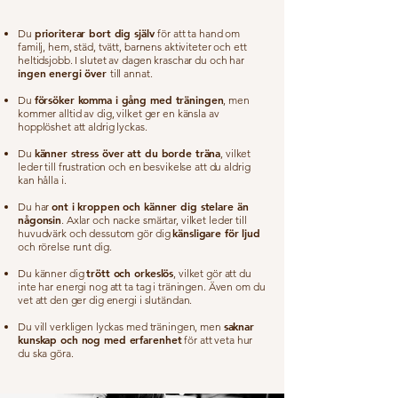
prioriterar bort dig själv
Du
för att ta hand om
familj, hem, städ, tvätt, barnens aktiviteter och ett
heltidsjobb. I slutet av dagen kraschar du och har
ingen energi över
till annat.
försöker komma i gång med träningen
Du
, men
kommer alltid av dig, vilket ger en känsla av
hopplöshet att aldrig lyckas.
känner stress över att du borde träna
Du
, vilket
leder till frustration och en besvikelse att du aldrig
kan hålla i.
ont i kroppen och känner dig stelare än
Du har
någonsin
. Axlar och nacke smärtar, vilket leder till
känsligare för ljud
huvudvärk och dessutom gör dig
och rörelse runt dig.
trött och orkeslös
Du känner dig
, vilket gör att du
inte har energi nog att ta tag i träningen. Även om du
vet att den ger dig energi i slutändan.
saknar
Du vill verkligen lyckas med träningen, men
kunskap och nog med erfarenhet
för att veta hur
du ska göra.