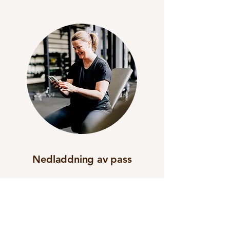
Nedladdning av pass
I appen kan du längs vägen ladda ner dina pass
vilket innebär att du efter coachingperiodens slut
kan fortsätta med din träning utan appen.
Du har då träningspass anpassade efter din kropp,