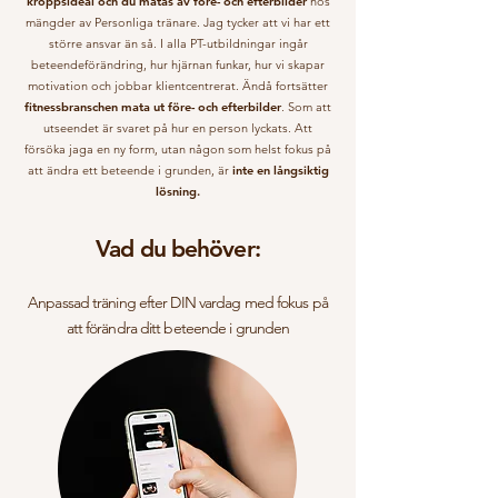
kroppsideal och du matas av före- och efterbilder
hos
mängder av Personliga tränare. Jag tycker att vi har ett
större ansvar än så. I alla PT-utbildningar ingår
beteendeförändring, hur hjärnan funkar, hur vi skapar
motivation och jobbar klientcentrerat. Ändå fortsätter
fitnessbranschen mata ut före- och efterbilder
. Som att
utseendet är svaret på hur en person lyckats. Att
försöka jaga en ny form, utan någon som helst fokus på
att ändra ett beteende i grunden, är
inte en långsiktig
lösning.
Vad du behöver:
Anpassad träning efter DIN vardag med fokus på
att förändra ditt beteende i grunden