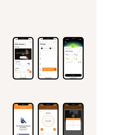
bakgrunden och håller koll."
Emma, klient personlig coaching