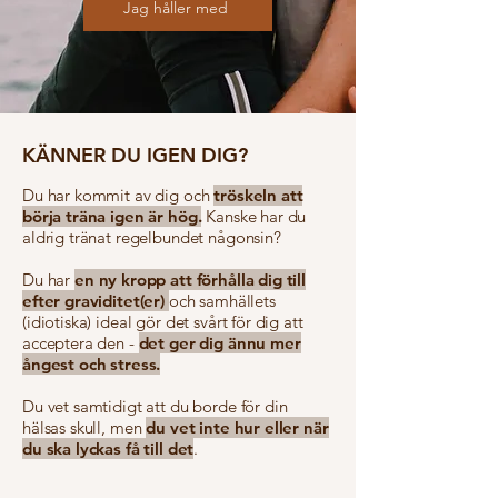
Jag håller med
KÄNNER DU IGEN DIG?
Du har kommit av dig och
tröskeln att
börja träna igen är hög.
Kanske har du
aldrig tränat regelbundet någonsin?
Du har
en ny kropp att förhålla dig till
efter graviditet(er)
och samhällets
(idiotiska) ideal gör det svårt för dig att
acceptera den -
det ger dig ännu mer
ångest och stress.
Du vet samtidigt att du borde för din
hälsas skull, men
du vet inte hur eller när
du ska lyckas få till det
.