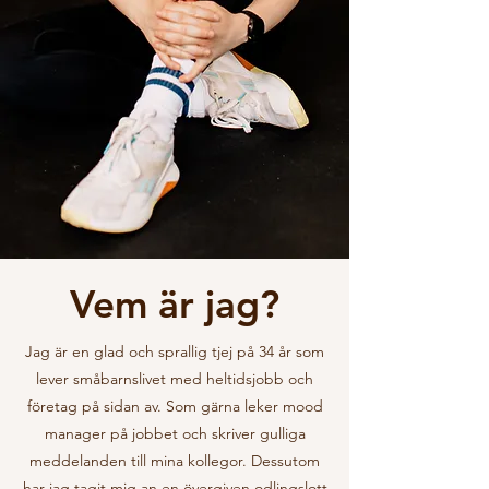
Vem är jag?
Jag är en glad och sprallig tjej på 34 år som
lever småbarnslivet med heltidsjobb och
företag på sidan av. Som gärna leker mood
manager på jobbet och skriver gulliga
meddelanden till mina kollegor. Dessutom
har jag tagit mig an en övergiven odlingslott