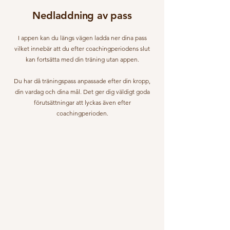
Nedladdning av pass
I appen kan du längs vägen ladda ner dina pass
vilket innebär att du efter coachingperiodens slut
kan fortsätta med din träning utan appen.
Du har då träningspass anpassade efter din kropp,
din vardag och dina mål. Det ger dig väldigt goda
förutsättningar att lyckas även efter
coachingperioden.
"Det är så enkelt! Inga krångliga
övningar, det var lätt att starta upp
som nybörjare.
Sen så gillar jag
verkligen upplägget med appen
och att träna hemma!
Bra att man
kan styra mycket själv fast än du är i