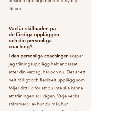
flexibelt upplägg blir det betydligt
lättare.
Vad är skillnaden på
de färdiga uppläggen
och din personliga
coaching?
I den personliga coachingen
skapar
jag träningsupplägg helt anpassat
efter din vardag, här och nu. Det är ett
helt rörligt och flexibelt upplägg som
följer ditt liv, för att du inte ska känna
att träningen är i vägen. Varje vecka
stämmer vi av hur du mår, hur
träningen går och om det finns något
som behöver justeras. I den
personliga coachingen kan du ha