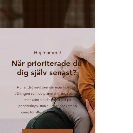
Hej mamma!
När prioriterade du
dig själv senast?
Hur är det med den där egentiden och
träningen som du planerat många gånger,
men som alltid hamnar sist på
prioriteringslistan? Det är dags att en
gång för alla ta tag i det och börja
värdesätta dig själv.