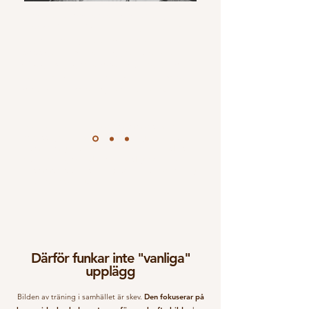
"Det bästa med coachingen är att jag
slipper tänka själv och att jag alltid har
någon som hejar på mig. Alekzandra är
peppig, lyhörd och noggrann. Också
väldigt engagerad med fokus på att man
ska ha roligt. Hon vet vad hon håller på
med och sitter på mycket kunskap."
Sanna, 40 år - en trebarnsmamma som inte
förstod grejen med styrketräning innan hon
kom till mig. Hon visste inte hur eller vad hon
skulle träna, men då hon ständigt fick nya
åkommor sökte hon hjälp och nu klarar hon sig
inte utan träningen.
Därför funkar inte "vanliga"
upplägg
Bilden av träning i samhället är skev.
Den fokuserar på