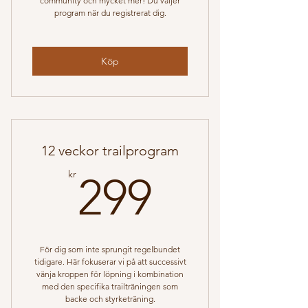
community och mycket mer! Du väljer
program när du registrerat dig.
Köp
12 veckor trailprogram
299kr
kr
299
För dig som inte sprungit regelbundet
tidigare. Här fokuserar vi på att successivt
vänja kroppen för löpning i kombination
med den specifika trailträningen som
backe och styrketräning.