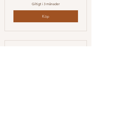
Giltigt i 3 månader
Köp
12 veckor trailprogram
299kr
kr
299
För dig som kan springa minst 5 kilometer
redan. Här fokuserar vi direkt på distans
från 5 kilometer som successivt ökas med
tiden blandat med backträning, intervaller
och styrketräning.
Giltigt i 3 månader