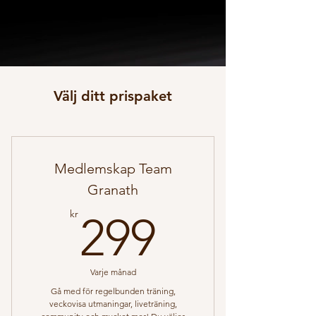
Välj ditt prispaket
Medlemskap Team
Granath
299kr
kr
299
Varje månad
Gå med för regelbunden träning,
veckovisa utmaningar, liveträning,