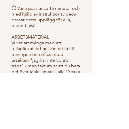
⏱️ Varje pass är ca 15 minuter och
med hjälp av instruktionsvideos
passar detta upplägg för alla,
oavsett nivå.
ARBETSMATERIAL
Vi vet att många med ett
fullspäckat liv har svårt att få till
träningen och oftast med
ursäkten "jag har inte tid att
träna" - men faktum är att du bara
behöver tänka smart. I alla "Styrka
& energi"-upplägg ingår därför,
förutom träningspass också
arbetsmaterial och uppgifter på
förbestämda dagar för att ge dig
bästa möjliga förutsättning att
fortsätta träningen på lång sikt.